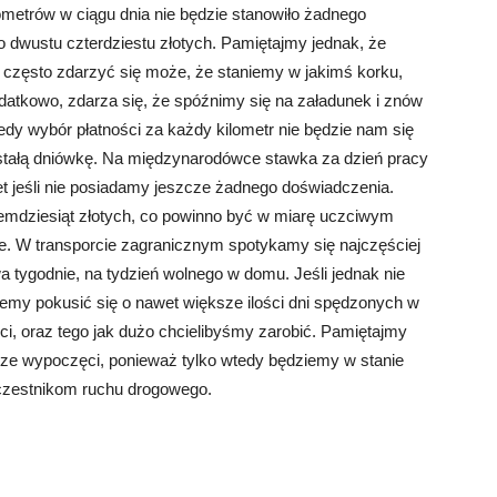
lometrów w ciągu dnia nie będzie stanowiło żadnego
o dwustu czterdziestu złotych. Pamiętajmy jednak, że
ć często zdarzyć się może, że staniemy w jakimś korku,
odatkowo, zdarza się, że spóźnimy się na załadunek i znów
edy wybór płatności za każdy kilometr nie będzie nam się
stałą dniówkę. Na międzynarodówce stawka za dzień pracy
et jeśli nie posiadamy jeszcze żadnego doświadczenia.
dziesiąt złotych, co powinno być w miarę uczciwym
. W transporcie zagranicznym spotykamy się najczęściej
 tygodnie, na tydzień wolnego w domu. Jeśli jednak nie
emy pokusić się o nawet większe ilości dni spędzonych w
i, oraz tego jak dużo chcielibyśmy zarobić. Pamiętajmy
ze wypoczęci, ponieważ tylko wtedy będziemy w stanie
czestnikom ruchu drogowego.