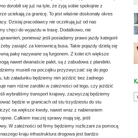
dorobili się już na tyle, że żyją sobie spokojnie z
ze uciekają za granicę. To jest właśnie doskonały okres
pracy. Dzisiaj pracodawcy nie oczekują już od nas
my chęci do wyjazdu w trasę. Dodatkowo, nie
rawnień, ponieważ jeśli posiadamy prawo jazdy kategorii
żeby zasiąść za kierownicą busa. Takie pojazdy dzielą się
tywną pakę nazywane są furgonem. Z kolei ich większe
mogą nawet dwanaście palet, są z zabudowa z plandeki.
ędziemy musieli na początku przyzwyczaić się do jego
u, lub załadunku będziemy nim jeździć bez żadnego
K
je nam różne zarobki w zależności od tego, czy jeździć
Ka
eśli wybraliśmy transport krajowy, zazwyczaj będziemy
lować będzie w granicach od stu trzydziestu do stu
 liczyć na większe kwoty, nawet wraz z nabieraniem
jone. Całkiem inaczej sprawy mają się, jeśli
wy. W zależności od firmy będziemy rozliczani za pomocą
 naszego kraju infrastruktura drogowa jest bardzo