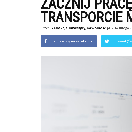
ZACZNIJ PRACĘ
TRANSPORCIE 
Przez
Redakcja InwestycyjnaWolnosc.pl
-
14 lutego 
Podziel się na Facebooku
Tweet (Ćw