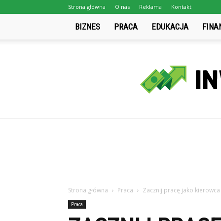
Strona główna
O nas
Reklama
Kontakt
BIZNES
PRACA
EDUKACJA
FINA
Strona główna
Praca
Zacznij pracę jako kierowc
Praca