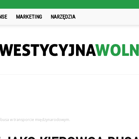
NSE
MARKETING
NARZĘDZIA
InwestycyjnaWolnosc.pl
a busa w transporcie międzynarodowym.