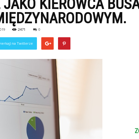
 JAKO KIEROWCA BUS
MIĘDZYNARODOWYM.
2019
2471
0
ierkaj) na Twitterze
Z