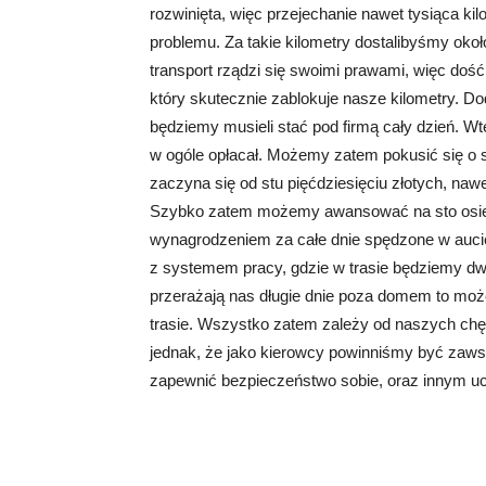
rozwinięta, więc przejechanie nawet tysiąca ki
problemu. Za takie kilometry dostalibyśmy okoł
transport rządzi się swoimi prawami, więc doś
który skutecznie zablokuje nasze kilometry. D
będziemy musieli stać pod firmą cały dzień. Wt
w ogóle opłacał. Możemy zatem pokusić się o 
zaczyna się od stu pięćdziesięciu złotych, naw
Szybko zatem możemy awansować na sto osiem
wynagrodzeniem za całe dnie spędzone w aucie
z systemem pracy, gdzie w trasie będziemy dwa
przerażają nas długie dnie poza domem to moż
trasie. Wszystko zatem zależy od naszych chęc
jednak, że jako kierowcy powinniśmy być zaws
zapewnić bezpieczeństwo sobie, oraz innym u