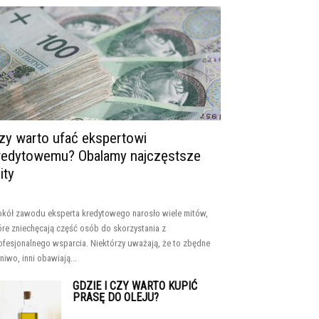
zy warto ufać ekspertowi
redytowemu? Obalamy najczęstsze
ity
kół zawodu eksperta kredytowego narosło wiele mitów,
óre zniechęcają część osób do skorzystania z
ofesjonalnego wsparcia. Niektórzy uważają, że to zbędne
niwo, inni obawiają...
GDZIE I CZY WARTO KUPIĆ
PRASĘ DO OLEJU?