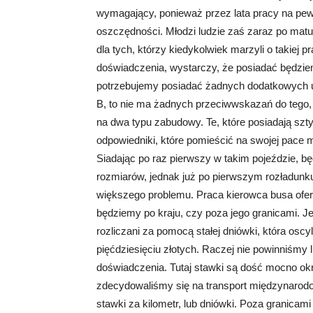
wymagający, ponieważ przez lata pracy na pewno 
oszczędności. Młodzi ludzie zaś zaraz po matur
dla tych, którzy kiedykolwiek marzyli o takiej 
doświadczenia, wystarczy, że posiadać będzie
potrzebujemy posiadać żadnych dodatkowych up
B, to nie ma żadnych przeciwwskazań do tego, 
na dwa typu zabudowy. Te, które posiadają sz
odpowiedniki, które pomieścić na swojej pace 
Siadając po raz pierwszy w takim pojeździe, b
rozmiarów, jednak już po pierwszym rozładunk
większego problemu. Praca kierowca busa oferu
będziemy po kraju, czy poza jego granicami. J
rozliczani za pomocą stałej dniówki, która oscy
pięćdziesięciu złotych. Raczej nie powinniśmy
doświadczenia. Tutaj stawki są dość mocno okro
zdecydowaliśmy się na transport międzynarodo
stawki za kilometr, lub dniówki. Poza granicami