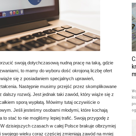
C
porzucić swoją dotychczasową nudną pracę na taką, gdzie
k
waniami, to mamy do wyboru dość okrojoną liczbę ofert
m
 wiąże się z posiadaniem specjalnych uprawień,
ztałcenia. Następnie musimy przejść przez skomplikowane
Wo
sz dalszy rozwój. Jest jednak taki zawód, który wiąże się z
kt
ałkiem sporą wypłatą. Mówimy tutaj oczywiście o
pr
owym. Jeśli jesteśmy osobami młodymi, które kochają
og
 to stać to nie mogliśmy lepiej trafić. Swoją przygodę z
 dzisiejszych czasach w całej Polsce brakuje olbrzymiej
ji swojego wieku coraz częściej zmieniają zawód na mniej