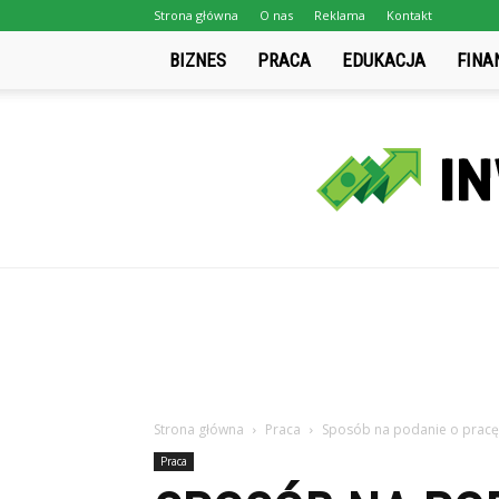
Strona główna
O nas
Reklama
Kontakt
BIZNES
PRACA
EDUKACJA
FINA
Strona główna
Praca
Sposób na podanie o pracę
Praca