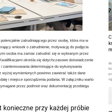
C
 potencjalnie zatrudniającego przez osobę, która ma w
k
erający wniosek o zatrudnienie, motywację do podjęcia
m
tórymi osoba ma zamiar zatrudnić się w wybranym przez
 Kwalifikacjami określa się dotychczasowe doświadczenie
Wo
i zainteresowania determinujące do wykonywania
kt
cz wyżej wymienionych powinno zawierać także dane
pr
datę i miejsce sporządzenia podania. W załączniku warto
og
wymagane przez podmiot oraz dokumentację przebiegu
t konieczne przy każdej próbie