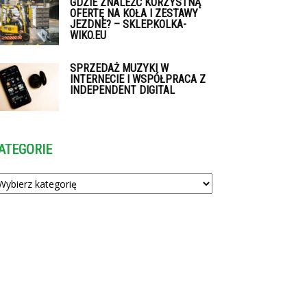
GDZIE ZNALEŹĆ KORZYSTNĄ
OFERTĘ NA KOŁA I ZESTAWY
JEZDNE? – SKLEP.KOLKA-
WIKO.EU
SPRZEDAŻ MUZYKI W
INTERNECIE I WSPÓŁPRACA Z
INDEPENDENT DIGITAL
ATEGORIE
tegorie