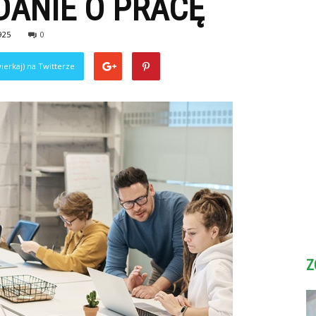
DANIE O PRACĘ
925
0
ierkaj) na Twitterze
Z