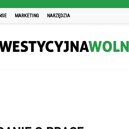
NSE
MARKETING
NARZĘDZIA
InwestycyjnaWolnosc.pl