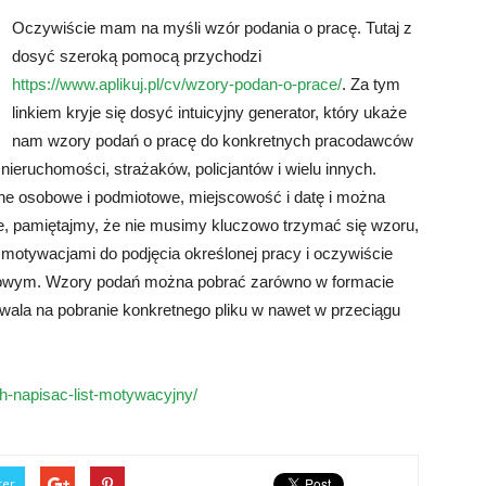
Oczywiście mam na myśli wzór podania o pracę. Tutaj z
dosyć szeroką pomocą przychodzi
https://www.aplikuj.pl/cv/wzory-podan-o-prace/
. Za tym
linkiem kryje się dosyć intuicyjny generator, który ukaże
nam wzory podań o pracę do konkretnych pracodawców
ieruchomości, strażaków, policjantów i wielu innych.
ne osobowe i podmiotowe, miejscowość i datę i można
lne, pamiętajmy, że nie musimy kluczowo trzymać się wzoru,
motywacjami do podjęcia określonej pracy i oczywiście
owym. Wzory podań można pobrać zarówno w formacie
ozwala na pobranie konkretnego pliku w nawet w przeciągu
ch-napisac-list-motywacyjny/
ter