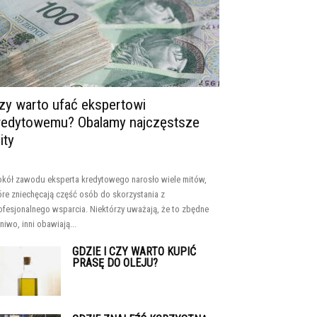
zy warto ufać ekspertowi
redytowemu? Obalamy najczęstsze
ity
kół zawodu eksperta kredytowego narosło wiele mitów,
óre zniechęcają część osób do skorzystania z
ofesjonalnego wsparcia. Niektórzy uważają, że to zbędne
niwo, inni obawiają...
GDZIE I CZY WARTO KUPIĆ
PRASĘ DO OLEJU?