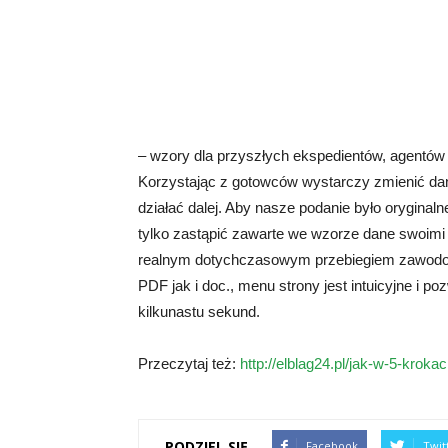
– wzory dla przyszłych ekspedientów, agentów n
Korzystając z gotowców wystarczy zmienić da
działać dalej. Aby nasze podanie było orygina
tylko zastąpić zawarte we wzorze dane swoimi 
realnym dotychczasowym przebiegiem zawod
PDF jak i doc., menu strony jest intuicyjne i p
kilkunastu sekund.
Przeczytaj też:
http://elblag24.pl/jak-w-5-kroka
PODZIEL SIĘ
Facebook
Twit