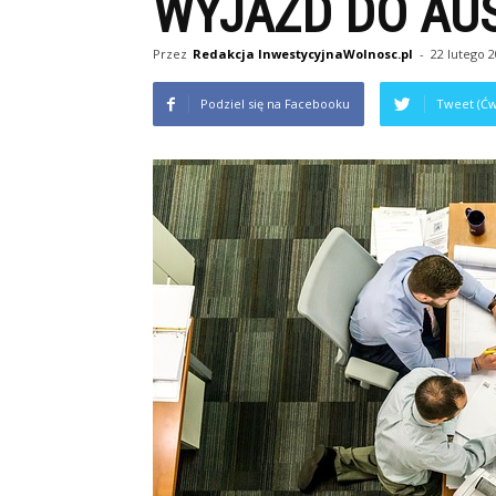
WYJAZD DO AUS
Przez
Redakcja InwestycyjnaWolnosc.pl
-
22 lutego 
Podziel się na Facebooku
Tweet (Ćw