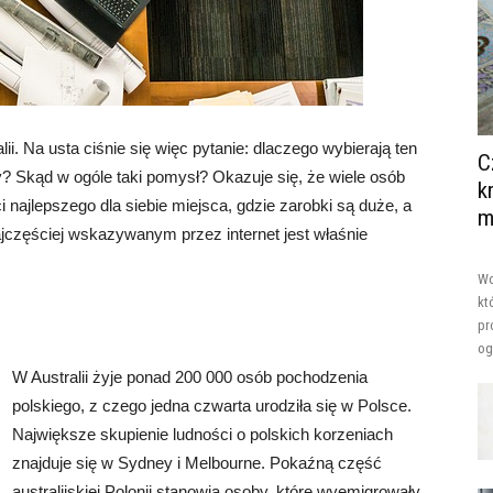
i. Na usta ciśnie się więc pytanie: dlaczego wybierają ten
C
any? Skąd w ogóle taki pomysł? Okazuje się, że wiele osób
k
 najlepszego dla siebie miejsca, gdzie zarobki są duże, a
m
ajczęściej wskazywanym przez internet jest właśnie
Wo
kt
pr
og
W Australii żyje ponad 200 000 osób pochodzenia
polskiego, z czego jedna czwarta urodziła się w Polsce.
Największe skupienie ludności o polskich korzeniach
znajduje się w Sydney i Melbourne. Pokaźną część
australijskiej Polonii stanowią osoby, które wyemigrowały