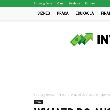
Strona główna
O nas
Reklama
Kontakt
BIZNES
PRACA
EDUKACJA
FINA
Strona główna
Praca
Wyjazd do Australii – spełn
Praca