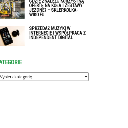
GDZIE ZNALEŹĆ KORZYSTNĄ
OFERTĘ NA KOŁA I ZESTAWY
JEZDNE? – SKLEP.KOLKA-
WIKO.EU
SPRZEDAŻ MUZYKI W
INTERNECIE I WSPÓŁPRACA Z
INDEPENDENT DIGITAL
ATEGORIE
tegorie