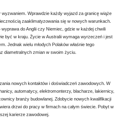
isty wyzwaniem. Wprawdzie każdy wyjazd za granicę wiąże
 koniecznością zaaklimatyzowania się w nowych warunkach.
o wyprawa do Anglii czy Niemiec, gdzie w każdej chwili
 być w kraju. Życie w Australii wymaga wyrzeczeń i jest
. Jednak wielu młodych Polaków właśnie tego
az diametralnych zmian w swoim życiu.
wiązania nowych kontaktów i doświadczeń zawodowych. W
nicy, automatycy, elektromonterzy, blacharze, lakiernicy,
racownicy branży budowlanej. Zdobycie nowych kwalifikacji
wiera drzwi do pracy w firmach na całym świecie. Pobyt w
szej karierze zawodowej.