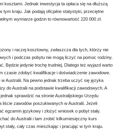
mi kosztami. Jednak inwestycja ta opłaca się na dłuższą
tym kraju. Jak podają oficjalne statystyki, przeciętne
pełnym wymiarze godzin to równowartość 220 000 zł.
ożony i raczej kosztowny, zwłaszcza dla tych, którzy nie
wych i podczas pobytu nie mogą liczyć na pomoc rodziny.
. Będzie jedynie trochę trudniej. Dlatego też wyjazd warto
 czasie zdobyć kwalifikacje i doświadczenie zawodowe.
 w Australii. Na pewno jednak trzeba uczyć się języka
y do Australii na podstawie kwalifikacji zawodowych. A
 jednak sprawdzić na stronie Australijskiego Urzędu
na liście zawodów poszukiwanych w Australii. Jeżeli
ać egzamin językowy i złożyć wniosek o pobyt stały.
hać do Australii i tam zrobić kilkumiesięczny kurs
t stały, cały czas mieszkając i pracując w tym kraju.