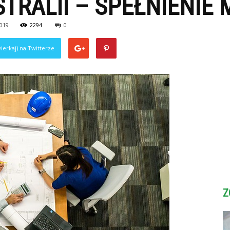
TRALII – SPEŁNIENIE
2019
2294
0
ierkaj) na Twitterze
Z