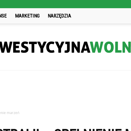
NSE
MARKETING
NARZĘDZIA
InwestycyjnaWolnosc.pl
ienie marzeń