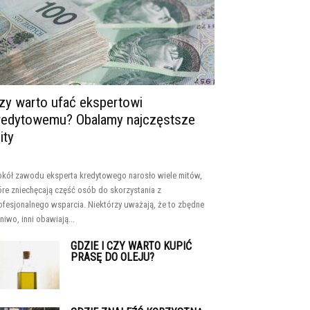
zy warto ufać ekspertowi
redytowemu? Obalamy najczęstsze
ity
kół zawodu eksperta kredytowego narosło wiele mitów,
óre zniechęcają część osób do skorzystania z
ofesjonalnego wsparcia. Niektórzy uważają, że to zbędne
niwo, inni obawiają...
GDZIE I CZY WARTO KUPIĆ
PRASĘ DO OLEJU?