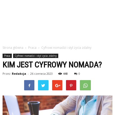
Strona główna
Praca
Cyfrowi nomadzi i styl życia zdalny
Praca
Cyfrowi nomadzi i styl życia zdalny
KIM JEST CYFROWY NOMADA?
Przez
Redakcja
-
26 czerwca 2023
448
0