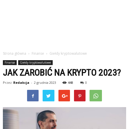
Strona główna
Finanse
Giełdy kryptowalutowe
Finanse
Giełdy kryptowalutowe
JAK ZAROBIĆ NA KRYPTO 2023?
Przez
Redakcja
-
2 grudnia 2023
448
0