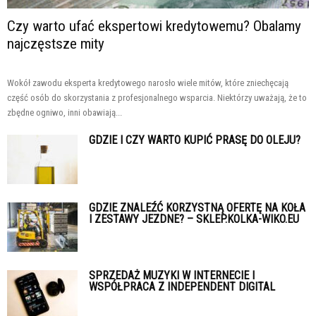
Czy warto ufać ekspertowi kredytowemu? Obalamy
najczęstsze mity
Wokół zawodu eksperta kredytowego narosło wiele mitów, które zniechęcają
część osób do skorzystania z profesjonalnego wsparcia. Niektórzy uważają, że to
zbędne ogniwo, inni obawiają...
GDZIE I CZY WARTO KUPIĆ PRASĘ DO OLEJU?
GDZIE ZNALEŹĆ KORZYSTNĄ OFERTĘ NA KOŁA
I ZESTAWY JEZDNE? – SKLEP.KOLKA-WIKO.EU
SPRZEDAŻ MUZYKI W INTERNECIE I
WSPÓŁPRACA Z INDEPENDENT DIGITAL