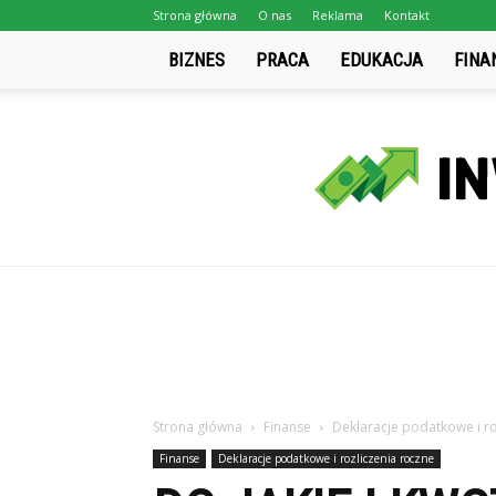
Strona główna
O nas
Reklama
Kontakt
BIZNES
PRACA
EDUKACJA
FINA
Strona główna
Finanse
Deklaracje podatkowe i ro
Finanse
Deklaracje podatkowe i rozliczenia roczne