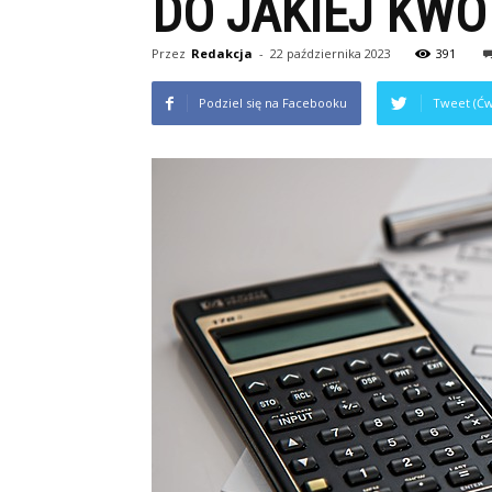
DO JAKIEJ KWO
Przez
Redakcja
-
22 października 2023
391
Podziel się na Facebooku
Tweet (Ćw