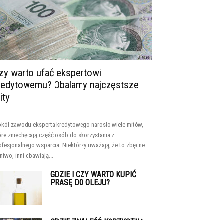
zy warto ufać ekspertowi
redytowemu? Obalamy najczęstsze
ity
kół zawodu eksperta kredytowego narosło wiele mitów,
óre zniechęcają część osób do skorzystania z
ofesjonalnego wsparcia. Niektórzy uważają, że to zbędne
niwo, inni obawiają...
GDZIE I CZY WARTO KUPIĆ
PRASĘ DO OLEJU?