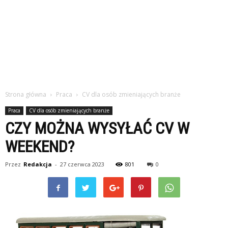
Strona główna
Praca
CV dla osób zmieniających branże
Praca
CV dla osób zmieniających branże
CZY MOŻNA WYSYŁAĆ CV W
WEEKEND?
Przez
Redakcja
-
27 czerwca 2023
801
0